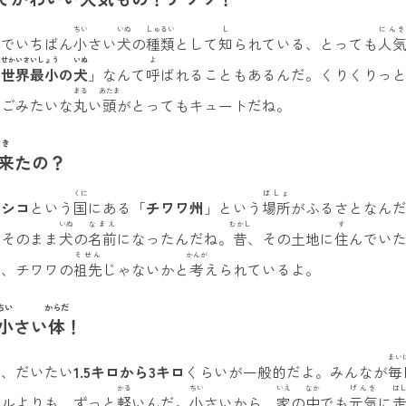
ちい
いぬ
しゅるい
し
にんき
界
でいちばん
小
さい
犬
の
種類
として
知
られている、とっても
人
せかいさいしょう
いぬ
よ
「
世界最小
の
犬
」なんて
呼
ばれることもあるんだ。くりくりっ
まる
あたま
んごみたいな
丸
い
頭
がとってもキュートだね。
き
来
たの？
くに
ばしょ
キシコ
という
国
にある「
チワワ州
」という
場所
がふるさとなん
いぬ
なまえ
むかし
す
、そのまま
犬
の
名前
になったんだね。
昔
、その土地に
住
んでい
そせん
かんが
が、チワワの
祖先
じゃないかと
考
えられているよ。
ちい
からだ
小
さい
体
！
まい
は、だいたい
1.5キロから3キロ
くらいが一般的だよ。みんなが
毎
かる
ちい
いえ
なか
げんき
は
セルよりも、ずっと
軽
いんだ。
小
さいから、
家
の
中
でも
元気
に