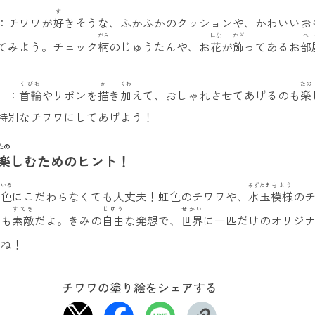
す
：チワワが
好
きそうな、ふかふかのクッションや、かわいいお
がら
はな
かざ
へ
てみよう。チェック
柄
のじゅうたんや、お
花
が
飾
ってあるお
部
くびわ
か
くわ
たの
ー：
首輪
やリボンを
描
き
加
えて、おしゃれさせてあげるのも
楽
特別なチワワにしてあげよう！
たの
楽
しむためのヒント！
いろ
みずたま
もよう
の
色
にこだわらなくても大丈夫！虹色のチワワや、
水玉
模様
の
すてき
じゆう
せかい
ても
素敵
だよ。きみの
自由
な発想で、
世界
に一匹だけのオリジ
てね！
チワワの塗り絵をシェアする