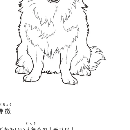
くちょう
特徴
にんき
てかわいい
人気
もの！チワワ！