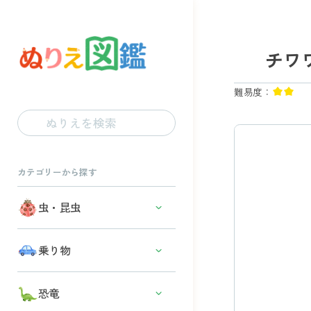
チワ
難易度：
カテゴリーから探す
虫・昆虫
カブトムシ・クワガタ
乗り物
カマキリ
スポーツカー
恐竜
バッタ・コオロギ