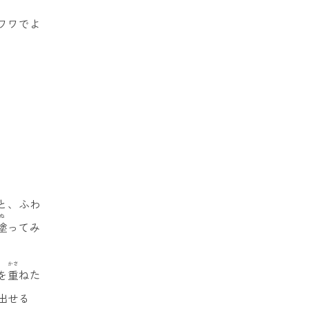
ワワでよ
と、ふわ
ぬ
塗
ってみ
かさ
を
重
ねた
出せる