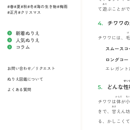
あそ
#春
#夏
#秋
#冬
#海の生き物
#梅雨
て
遊
ぶことが
#正月
#クリスマス
チワワの
新着ぬりえ
け
チワワには、
人気ぬりえ
コラム
スムースコ
ロングコー
お問い合わせ／リクエスト
エレガント
ぬりえ図鑑について
せい
どんな
性
よくある質問
からだ
ち
チワワは
体
が
あま
きで、
甘
えん
る、かしこく