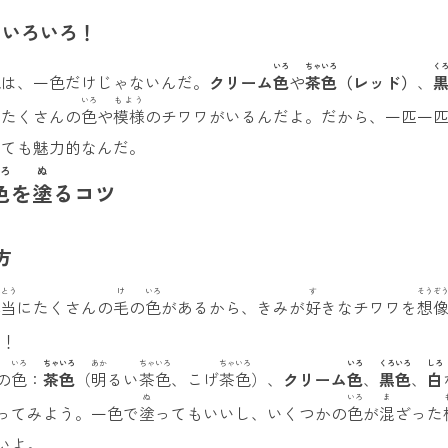
 いろいろ！
ろ
いろ
ちゃいろ
く
色
は、一色だけじゃないんだ。
クリーム
色
や
茶色
（レッド）
、
いろ
もよう
にたくさんの
色
や
模様
のチワワがいるんだよ。だから、一匹一
っても魅力的なんだ。
ろ
ぬ
色
を
塗
るコツ
方
んとう
け
いろ
す
そうぞ
本当
にたくさんの
毛
の
色
があるから、きみが
好
きなチワワを
想
う！
いろ
ちゃいろ
あか
ちゃいろ
ちゃいろ
いろ
くろいろ
しろ
の
色
：
茶色
（
明
るい
茶色
、こげ
茶色
）、
クリーム
色
、
黒色
、
白
ぬ
いろ
ま
ってみよう。一色で
塗
ってもいいし、いくつかの
色
が
混
ざった
いよ。