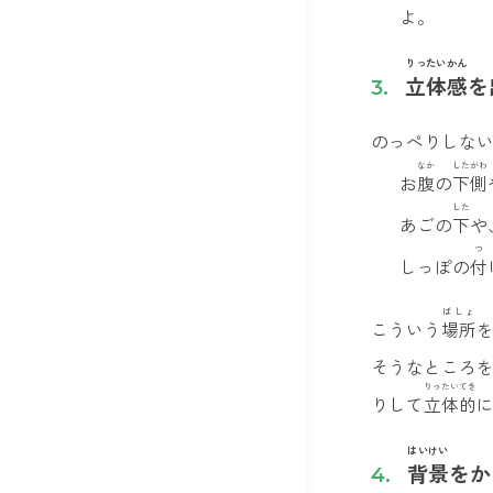
よ。
りったいかん
立体感
を
のっぺりしな
なか
したがわ
お
腹
の
下側
した
あごの
下
や
つ
しっぽの
付
ばしょ
こういう
場所
そうなところ
りったいてき
りして
立体的
はいけい
背景
をか