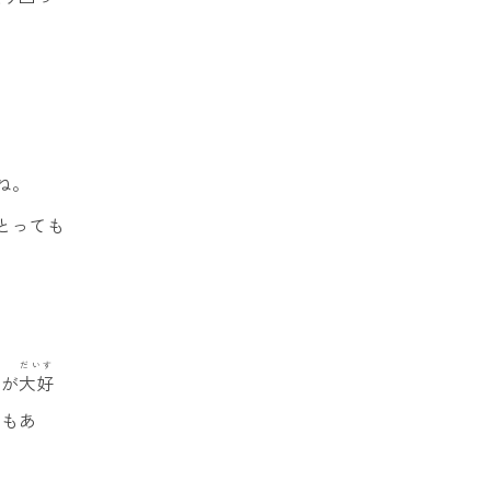
ね。
とっても
だいす
とが
大好
ともあ