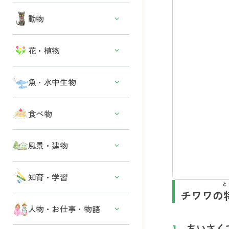
働く車
テントウムシ
白亜紀
動物
ファミリーカー
チョウ・ガ
ジュラ紀
電車・新幹線
セミ
犬
花・植物
三畳紀
バイク・自転車
ハチ・アリ
猫
飛行機・ヘリコプター・ロケット
春の花
トンボ
魚・水中生物
その他の哺乳類
その他の車
夏の花
カタツムリ
爬虫類・両生類
魚
食べ物
秋の花
その他の虫・昆虫
鳥類
イルカ・クジラ
冬の花
肉・魚料理
風景・建物
サメ
木・葉
野菜
貝・サンゴ
その他の植物
日本の風景・名所
知育・学習
果物
カメ
と
世界遺産・世界の風景
チワワの
デザート・お菓子
タコ・イカ
ひらがな
人物・お仕事・物語
主食
クラゲ
ちいさく