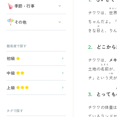
その他の食べ物
物語・昔話・ファンタジー
その他の水中生物
季節・行事
せかい
チワワは、
世
働く人・お仕事
春の行事・イベント
ちゃんだよ。
その他
妖怪・お化け・モンスター
め
夏の行事・イベント
きな
目
と、り
模様・マーク
秋の行事・イベント
空・天気・星
どこから
難易度で探す
冬の行事・イベント
身の回りのもの・雑貨
十二支・干支
初級
チワワは、
メ
なまえ
土地の
名前
が
中級
いぬ
チ」という
犬
上級
とっても
チワワの体重
タグで探す
ているランド