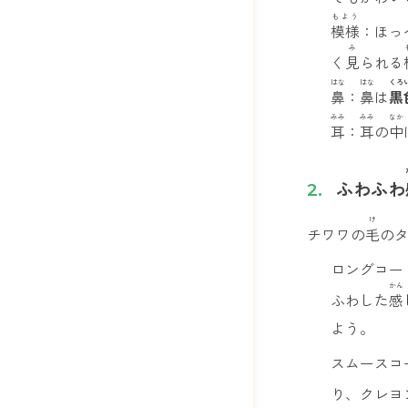
もよう
模様
：ほっ
み
く
見
られる
はな
はな
くろ
鼻
：
鼻
は
黒
みみ
みみ
なか
耳
：
耳
の
中
ふわふわ
け
チワワの
毛
の
ロングコー
かん
ふわした
感
よう。
スムースコ
り、クレヨ