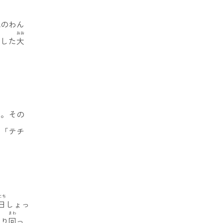
気
のわん
おお
とした
大
だ。その
た「テチ
にち
日
しょっ
し
まわ
走
り
回
っ