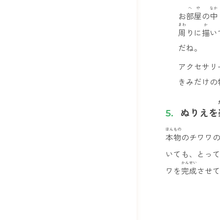
へや
なか
お
部屋
の
中
まわ
か
周
りに
描
い
だね。
アクセサリ
きみだけの
ぬりえを
ほんもの
本物
のチワワ
いても、とっ
かんせい
ワを
完成
させ