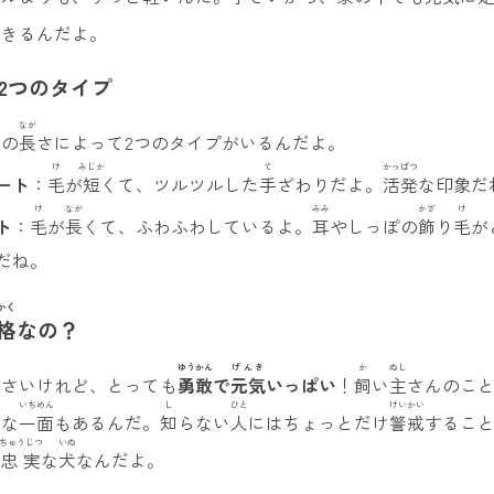
できるんだよ。
2つのタイプ
なが
毛
の
長
さによって2つのタイプがいるんだよ。
け
みじか
て
かっぱつ
ート
：
毛
が
短
くて、ツルツルした
手
ざわりだよ。
活発
な印象だ
け
なが
みみ
かざ
け
ト
：
毛
が
長
くて、ふわふわしているよ。
耳
やしっぽの
飾
り
毛
が
だね。
かく
格
なの？
い
ゆうかん
げんき
か
ぬし
小
さいけれど、とっても
勇敢
で
元気
いっぱい
！
飼
い
主
さんのこ
いちめん
し
ひと
けいかい
坊な
一面
もあるんだ。
知
らない
人
にはちょっとだけ
警戒
するこ
ちゅうじつ
いぬ
て
忠実
な
犬
なんだよ。