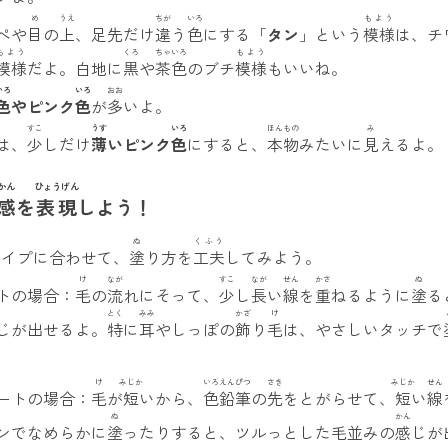
め
うえ
ちが
いろ
もよう
ぺや
目
の
上
、足先だけ
違
う
色
にする「
タン
」という
模様
は、チ
もよう
くろ
ちゃいろ
もよう
模様
だよ。白地に
黒
や
茶色
のブチ
模様
もいいね。
いろ
いろ
おお
色
やピンク
色
が
多
いよ。
すこ
うす
いろ
ほんもの
み
は、
少
しだけ
薄
いピンク
色
にすると、
本物
みたいに
見
えるよ。
かん
ひょうげん
感
を
表現
しよう！
ぬ
くふう
タイプに合わせて、
塗
り方を
工夫
してみよう。
け
なが
すこ
なが
せん
かさ
ぬ
トの場合：
毛
の
流
れにそって、
少
し
長
い
線
を
重
ねるように
塗
る
とく
みみ
かざ
け
じが出せるよ。
特
に
耳
やしっぽの
飾
り
毛
は、やさしいタッチで
け
みじか
いろえんぴつ
さき
みじか
せん
ートの場合：
毛
が
短
いから、
色鉛筆
の
先
をとがらせて、
短
い
線
ぬ
かん
ンでなめらかに
塗
ったりすると、ツルっとした毛並みの
感
じが