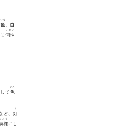
ろいろ
黒色
、
白
こせい
匹に
個性
う
いろ
像
して
色
す
など、
好
もよう
模様
にし