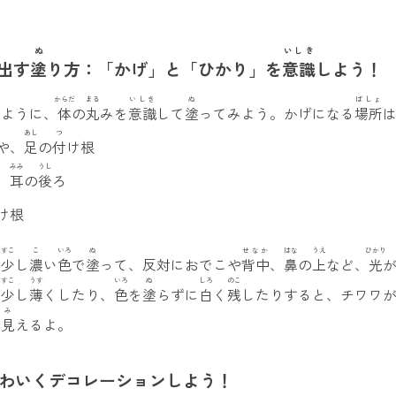
ぬ
いしき
出す
塗
り方：「
かげ
」と「
ひかり
」を
意識
しよう！
からだ
まる
いしき
ぬ
ばしょ
いように、
体
の
丸
みを
意識
して
塗
ってみよう。かげになる
場所
あし
つ
や、
足
の
付
け根
みみ
うし
、
耳
の
後
ろ
け根
すこ
こ
いろ
ぬ
せなか
はな
うえ
ひかり
を
少
し
濃
い
色
で
塗
って、反対におでこや
背中
、
鼻
の
上
など、
光
すこ
うす
いろ
ぬ
しろ
のこ
を
少
し
薄
くしたり、
色
を
塗
らずに
白
く
残
したりすると、チワワ
み
に
見
えるよ。
わいくデコレーションしよう！