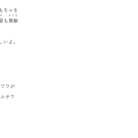
もちゃを
や
すてき
屋
も
素敵
しいよ。
チワワが
ナルチワ