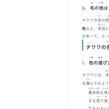
け
いろ
毛
の
色
は
け
い
チワワの
毛
の
ほんとう
色
など、
本当
があって、と
い
チワワの
いろ
えら
色
の
選
び
ほ
チワワには、
えら
を
選
んでみよ
きほんてき
からだ
基本的
な
体
いろ
ぬ
きな
色
で
塗
てもかわい