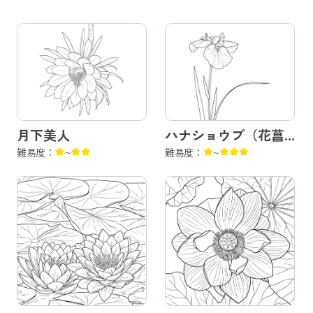
月下美人
ハナショウブ（花菖
難易度：
~
蒲）
難易度：
~