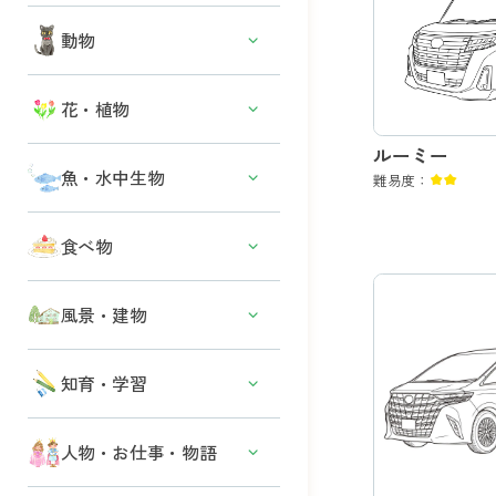
働く車
テントウムシ
白亜紀
動物
ファミリーカー
チョウ・ガ
ジュラ紀
電車・新幹線
セミ
犬
花・植物
三畳紀
バイク・自転車
ハチ・アリ
猫
ルーミー
飛行機・ヘリコプター・ロケット
春の花
トンボ
魚・水中生物
その他の哺乳類
難易度：
その他の車
夏の花
カタツムリ
爬虫類・両生類
魚
食べ物
秋の花
その他の虫・昆虫
鳥類
イルカ・クジラ
冬の花
肉・魚料理
風景・建物
サメ
木・葉
野菜
貝・サンゴ
その他の植物
日本の風景・名所
知育・学習
果物
カメ
世界遺産・世界の風景
デザート・お菓子
タコ・イカ
ひらがな
人物・お仕事・物語
主食
クラゲ