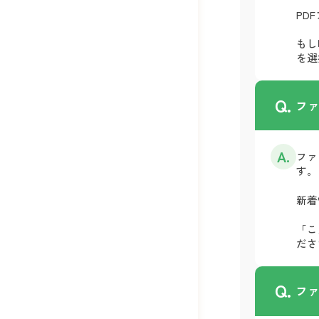
PD
もし
を選
Q.
フ
A.
ファ
す。
新着
「こ
ださ
Q.
フ