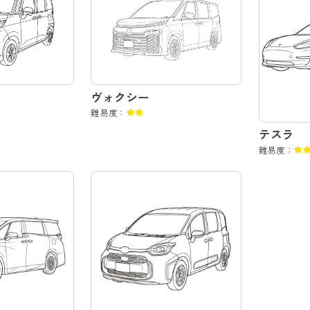
ヴォクシー
難易度：
テスラ
難易度：