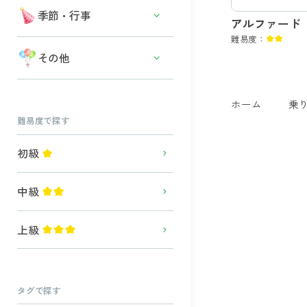
その他の食べ物
物語・昔話・ファンタジー
その他の水中生物
季節・行事
アルファード
働く人・お仕事
難易度：
春の行事・イベント
その他
妖怪・お化け・モンスター
夏の行事・イベント
模様・マーク
秋の行事・イベント
ホーム
乗
空・天気・星
難易度で探す
冬の行事・イベント
身の回りのもの・雑貨
十二支・干支
初級
中級
上級
タグで探す