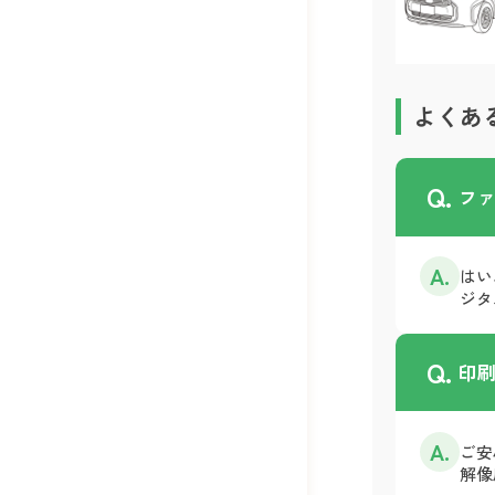
よくあ
Q.
フ
A.
はい
ジタ
Q.
印
A.
ご安
解像