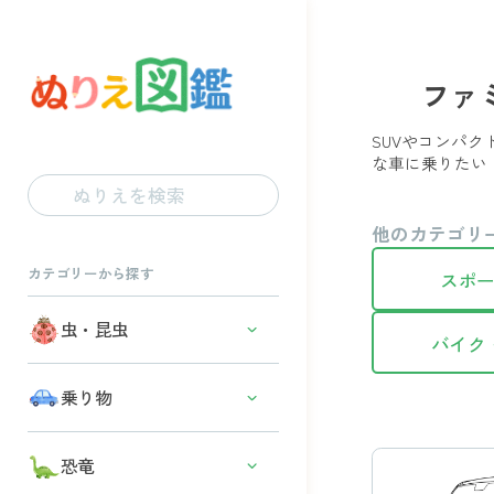
ファ
SUVやコンパ
な車に乗りたい
他のカテゴリ
カテゴリーから探す
スポ
虫・昆虫
バイク
カブトムシ・クワガタ
乗り物
カマキリ
スポーツカー
恐竜
バッタ・コオロギ